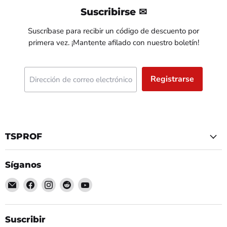
Suscribirse ✉
Suscríbase para recibir un código de descuento por
primera vez. ¡Mantente afilado con nuestro boletín!
Registrarse
Dirección de correo electrónico
TSPROF
Síganos
Encuéntrenos
Encuéntrenos
Encuéntrenos
Encuéntrenos
Encuéntrenos
en
en
en
en
en
Correo
Facebook
Instagram
Reddit
YouTube
electrónico
Suscribir