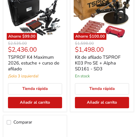
Ahorre
$99.00
Ahorre
$100.00
Precio
Precio
$2,535.00
$1,598.00
Precio
Precio
$2,436.00
$1,498.00
original
original
actual
actual
TSPROF K4 Maximum
Kit de afilado TSPROF
2026, estuche + curso de
K03 Pro SE + Alpha
afilado
SD161 - SD3
¡Solo 3 izquierda!
en stock
Tienda rápida
Tienda rápida
Añadir al carrito
Añadir al carrito
Comparar