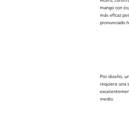
Acero, constr
mango con esp
más eficaz po
pronunciado ha
Por diseño, un
requiere una s
excelentement
medio.