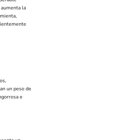
e aumenta la
amienta,
icientemente
os,
tan un peso de
ngorrosa e