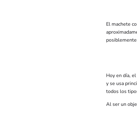
El machete co
aproximadamen
posiblemente e
Hoy en día, e
y se usa princ
todos los tip
Al ser un obje