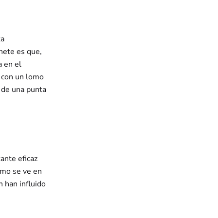
ta
hete es que,
 en el
, con un lomo
 de una punta
ante eficaz
omo se ve en
n han influido