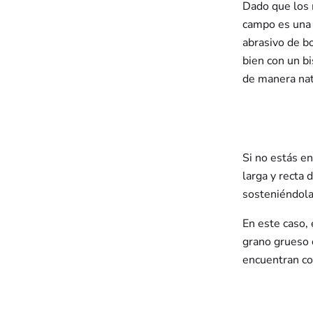
Dado que los 
campo es una 
abrasivo de b
bien con un b
de manera natu
Si no estás e
larga y recta
sosteniéndola 
En este caso,
grano grueso o
encuentran co