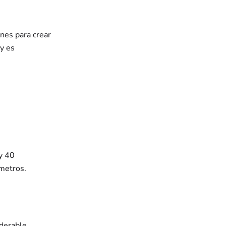
nes para crear
 y es
y 40
metros.
iderable