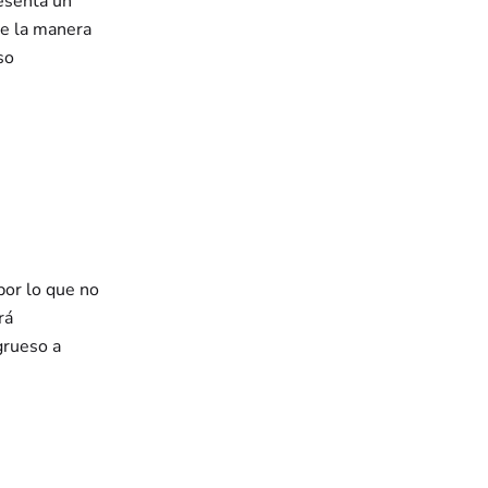
esenta un
de la manera
so
por lo que no
rá
grueso a