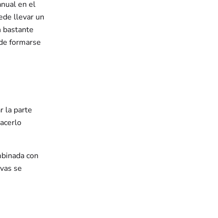
nual en el
ede llevar un
n bastante
ede formarse
r la parte
hacerlo
mbinada con
ivas se