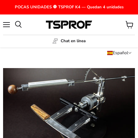
POCAS UNIDADES 🛑 TSPROF K4 — Quedan 4 unidades
Menú
Ver
carrito
Chat en línea
Español