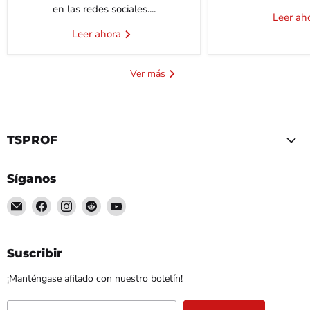
en las redes sociales....
Leer ah
Leer ahora
Ver más
TSPROF
Síganos
Encuéntrenos
Encuéntrenos
Encuéntrenos
Encuéntrenos
Encuéntrenos
en
en
en
en
en
Correo
Facebook
Instagram
Reddit
YouTube
electrónico
Suscribir
¡Manténgase afilado con nuestro boletín!