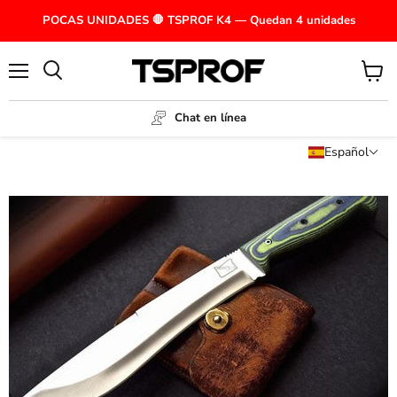
POCAS UNIDADES 🛑 TSPROF K4 — Quedan 4 unidades
Menú
Ver
carrito
Chat en línea
Español