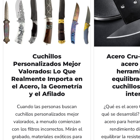
Cuchillos
Acero Cru
Personalizados Mejor
acero
Valorados: Lo Que
herram
Realmente Importa en
equilibr
el Acero, la Geometría
cuchillo
y el Afilado
inte
Cuando las personas buscan
¿Qué es el acero
cuchillos personalizados mejor
qué se desarrolló
valorados, a menudo comienzan
acero para herra
con los filtros incorrectos. Mirán el
rendimiento d
grabado, materiales exóticos para
equilibrar la resis