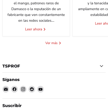
el mango, patrones raros de
y la tenacida
Damasco o la reputación de un
ampliamente en cu
fabricante que ven constantemente
estabilidad 
en las redes sociales....
Leer ah
Leer ahora
Ver más
TSPROF
Síganos
Encuéntrenos
Encuéntrenos
Encuéntrenos
Encuéntrenos
Encuéntrenos
en
en
en
en
en
Correo
Facebook
Instagram
Reddit
YouTube
electrónico
Suscribir